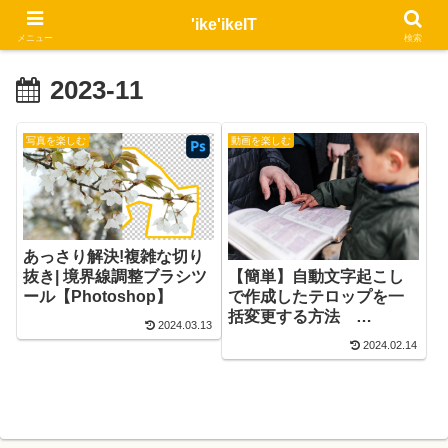
'ike'ikeIT
メニュー
検索
2023-11
写真を楽しむ
動画を楽しむ
あっさり解決!複雑な切り
【簡単】自動文字起こし
抜き| 境界線調整ブラシツ
で作成したテロップを一
ール【Photoshop】
括変更する方法
2024.03.13
【Premiere Pro】
2024.02.14