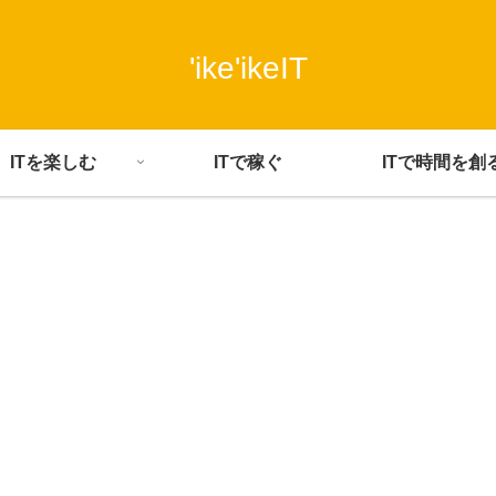
'ike'ikeIT
ITを楽しむ
ITで稼ぐ
ITで時間を創