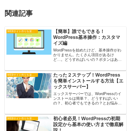
関連記事
【簡単】誰でもできる！
WEBサイト作りを楽しむ
WordPress基本操作：カスタマ
イズ編
WordPressを始めたけど、基本操作がわ
かりません。たくさん項目があるけ
ど…。どうすればいいの？ボタンはある
けど、なんのためにあるの？利用するべ
きなの？そんな疑問にお答えします。今
回は、カスタマイズ機能になります。カ
たった２ステップ！WordPress
WEBサイト作りを楽しむ
スタマイズを利用できるようになりまし
を簡単インストールする方法【エ
ょう！
ックスサーバー】
エックスサーバーでは、WordPressのイ
ンストールは簡単？、どうすればいい
の？、初心者でもできるの？とお悩みで
はないでしょうか？今回の記事では、そ
んなお悩みを解消するWordPressの簡単
なインストール方法を解説していきま
初心者必見！WordPressの初期
WEBサイト作りを楽しむ
す。この記事は以下のような人におすす
設定から基本の使い方まで徹底解
め！簡単なインストール方法を知りた
説！