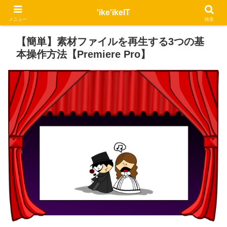
'ike'ikeIT
メニュー
検索
【簡単】素材ファイルを再生する3つの基
本操作方法【Premiere Pro】