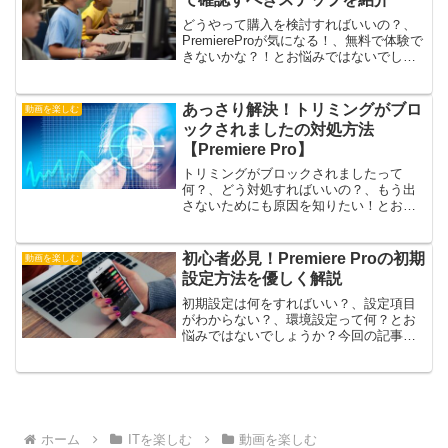
人におすすめ！声を変えたい！簡単な方
法が知りたい！エコーをかけたい！
どうやって購入を検討すればいいの？、
PremiereProが気になる！、無料で体験で
きないかな？！とお悩みではないでしょ
うか？今回の記事では、そんなお悩みを
解消するPremiere Proを購入する前に無
料で体験すべきステップについて紹介し
あっさり解決！トリミングがブロ
動画を楽しむ
ます。この記事は以下のような人におす
ックされましたの対処方法
すめ！動画編集ソフトを使ってみたい！
【Premiere Pro】
PremiereProが気になる！無料で体験した
い！
トリミングがブロックされましたって
何？、どう対処すればいいの？、もう出
さないためにも原因を知りたい！とお悩
みではないでしょうか？今回の記事で
は、そんなお悩みを解消するPremiere
Proで、トリミングがブロックされました
初心者必見！Premiere Proの初期
動画を楽しむ
と表示された場合の対処方法について紹
設定方法を優しく解説
介します。この記事は以下のような人に
おすすめ！トリミングがブロックされま
初期設定は何をすればいい？、設定項目
したと表示された！対処方法がわからな
がわからない？、環境設定って何？とお
い！図解でわかりやすく説明してほし
悩みではないでしょうか？今回の記事で
い！
は、そんなお悩みを解消するPremier Pro
で、初期設定する方法について紹介しま
す。この記事は以下のような人におすす
め！設定項目の内容を知りたい！初期設
定画面の開き方を知りたい！環境設定が
知りたい！
ホーム
ITを楽しむ
動画を楽しむ