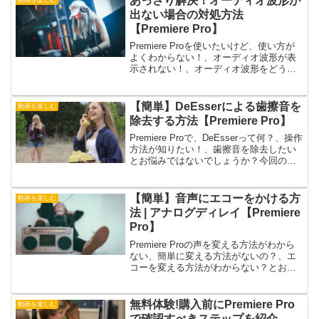
あっさり解決！オーディオ波形が
出ない場合の対処方法
【Premiere Pro】
Premiere Proを使いたいけど、使い方が
よくわからない！、オーディオ波形が表
示されない！、オーディオ波形をどうや
って復帰させるの？、オーディオ波形が
消えた〜！！とお悩みではないでしょう
か？今回の記事では、そんなお悩みを解
【簡単】DeEsserによる歯擦音を
動画を楽しむ
消するPremiere Proで、オーディオ波形
除去する方法【Premiere Pro】
が出ない場合の対処方法について紹介し
ます。この記事は以下のような人におす
Premiere Proで、DeEsserって何？、操作
すめ！オーディオ波形が急に出なくなっ
方法が知りたい！、歯擦音を除去したい
た！、オーディオ波形の表示がおかし
とお悩みではないでしょうか？今回の記
い！
事では、そんなお悩みを解消する
Premiere ProのDeEsserを利用して、歯擦
音を除去する方法について紹介します。
【簡単】音声にエコーをかける方
動画を楽しむ
この記事は以下のような人におすすめ！
法 | アナログディレイ【Premiere
DeEsserが知りたい！歯擦音を除去する
Pro】
方法が知りたい！DeEsserの使い方が知
りたい！
Premiere Proの声を変える方法がわから
ない、簡単に変える方法がないの？、エ
コーを変える方法がわからない？とお悩
みではないでしょうか？今回の記事で
は、そんなお悩みを解消するPremiere
Proで、簡単にエコーをかける方法につい
無料体験!購入前にPremiere Pro
動画を楽しむ
て紹介します。この記事は以下のような
で確認すべきステップを紹介