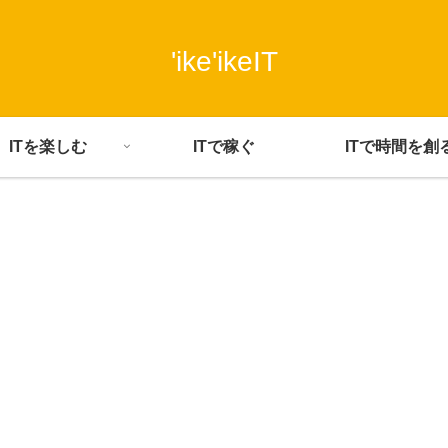
'ike'ikeIT
ITを楽しむ
ITで稼ぐ
ITで時間を創