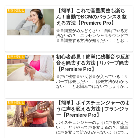
【簡単】これで音量調整も楽ち
動画を楽しむ
ん！自動でBGMのバランスを整
える方法【Premiere Pro】
音量調整がめんどくさい！自動でやる方
法ないの？、エッセンシャルサウンドで
音量調整する方法が知りたい！！とお悩
みではないでしょうか？今回の記事で
は、そんなお悩みを解消するPremierePro
で、音量を自動的に調整してくれる機能
初心者必見！簡単に残響音や反射
動画を楽しむ
について紹介します。この記事は以下の
音を除去する方法 | リバーブ除去
ような人におすすめ！自動で音量調整を
【Premiere Pro】
する方法が知りたい！エッセンシャルサ
ウンドの基本的な操作が知りたい！音量
音声に残響音や反射音が入っている！リ
調整を効率的にしたい！
バーブ除去したい！、除去方法がわから
ない！！とお悩みではないでしょうか？
今回の記事では、そんなお悩みを解消す
るPremiere Proで、リバーブ除去を簡単
にする操作方法について紹介します。こ
【簡単】ボイスチェンジャーのよ
動画を楽しむ
の記事は以下のような人におすすめ！音
うに声を変える方法 | フランジャ
声の残響音や反射音を除去したい！リバ
ー【Premiere Pro】
ーブを知りたい！簡単操作で対処した
い！
ボイスチェンジャーのように声を変えた
い！、どうやって声を変えるの？、簡単
に声を変えて誰かわからないようにでき
ない？とお悩みではないでしょうか？今