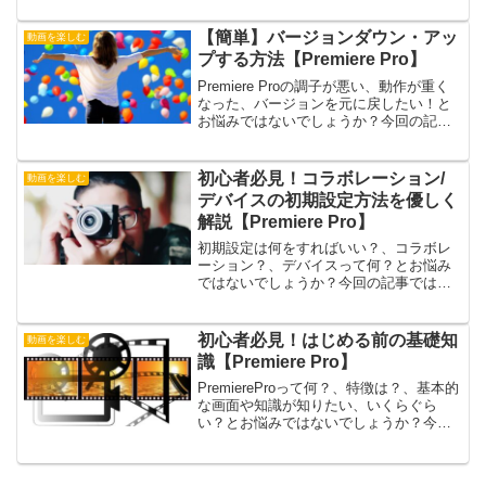
回の記事では、そんなお悩みを解消する
Premiere Proで声を変える方法について
【簡単】バージョンダウン・アッ
動画を楽しむ
紹介します。この記事は以下のような人
プする方法【Premiere Pro】
におすすめ！声を変えたい！フランジャ
ーを知りたい！簡単な操作を知りたい！
Premiere Proの調子が悪い、動作が重く
なった、バージョンを元に戻したい！と
お悩みではないでしょうか？今回の記事
では、そんなお悩みを解消するPremiere
Proのバージョンダウンやアップする方法
について紹介します。この記事は以下の
初心者必見！コラボレーション/
動画を楽しむ
ような人におすすめ！任意のバージョン
デバイスの初期設定方法を優しく
に変更したい！ダウングレードしたい！
解説【Premiere Pro】
具合を修正したい！
初期設定は何をすればいい？、コラボレ
ーション？、デバイスって何？とお悩み
ではないでしょうか？今回の記事では、
そんなお悩みを解消するPremiere Pro
で、コラボレーションとデバイスの設定
について紹介します。この記事は以下の
初心者必見！はじめる前の基礎知
動画を楽しむ
ような人におすすめ！設定項目の内容を
識【Premiere Pro】
知りたい！初期設定画面の開き方を知り
たい！コラボレーションが知りたい！
PremiereProって何？、特徴は？、基本的
な画面や知識が知りたい、いくらぐら
い？とお悩みではないでしょうか？今回
の記事では、そんなお悩みを解消する
Premiere Proの基本的な知識について紹
介します。この記事は以下のような人に