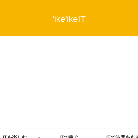
'ike'ikeIT
ITを楽しむ
ITで稼ぐ
ITで時間を創